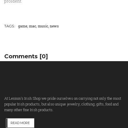
proident.
TAGS:
game
,
mac
,
music
,
news
Comments
[0]
At Lennon's Irish Shop we pride ourselves on carrying not only the most
popular Irish products, but also unique jewelry, clothing, gifts, food and
many other fine Irish products.
READ MORE