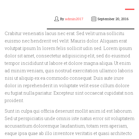
By
admin2017
September 20, 2016
Crabitur venenatis lacus nec erat. Sed velit urna sollicitu
euismo nec hendrerit vel velit. Mauris dolor. Aliquam erat
volutpat ipsum In lorem felis sollicit udin sed. Lorem ipsum
dolor sit amet, consectetur adipisicing elit, sed do eiusmod
tempor incididunt ut labore et dolore magna aliqua. Ut enim
ad minim veniam, quis nostrud exercitation ullamco laboris
nisi ut aliquip ex ea commodo consequat. Duis aute irure
dolor in reprehenderit in voluptate velit esse cillum dolore
eu fugiat nulla pariatur. Excepteur sint occaecat cupidatat non
proident.
Sunt in culpa qui officia deserunt mollit anim id est laborum.
Sed ut perspiciatis unde omnis iste natus error sit voluptatem
accusantium doloremque laudantium, totam rem aperiam,
eaque ipsa quae ab illo inventore veritatis et quasi architecto