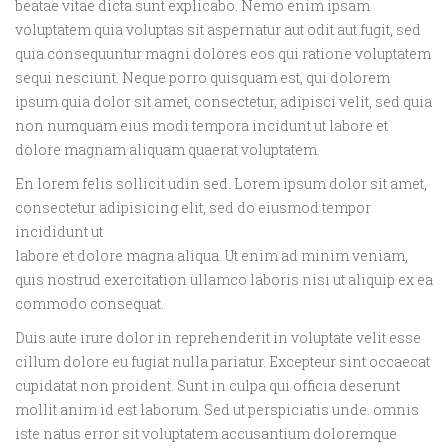
beatae vitae dicta sunt explicabo. Nemo enim ipsam
voluptatem quia voluptas sit aspernatur aut odit aut fugit, sed
quia consequuntur magni dolores eos qui ratione voluptatem
sequi nesciunt. Neque porro quisquam est, qui dolorem
ipsum quia dolor sit amet, consectetur, adipisci velit, sed quia
non numquam eius modi tempora incidunt ut labore et
dolore magnam aliquam quaerat voluptatem.
En lorem felis sollicit udin sed. Lorem ipsum dolor sit amet,
consectetur adipisicing elit, sed do eiusmod tempor
incididunt ut
labore et dolore magna aliqua. Ut enim ad minim veniam,
quis nostrud exercitation ullamco laboris nisi ut aliquip ex ea
commodo consequat.
Duis aute irure dolor in reprehenderit in voluptate velit esse
cillum dolore eu fugiat nulla pariatur. Excepteur sint occaecat
cupidatat non proident. Sunt in culpa qui officia deserunt
mollit anim id est laborum. Sed ut perspiciatis unde. omnis
iste natus error sit voluptatem accusantium doloremque