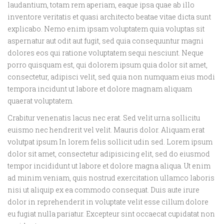
laudantium, totam rem aperiam, eaque ipsa quae ab illo
inventore veritatis et quasi architecto beatae vitae dicta sunt
explicabo. Nemo enim ipsam voluptatem quia voluptas sit
aspernatur aut odit aut fugit, sed quia consequuntur magni
dolores eos qui ratione voluptatem sequi nesciunt. Neque
porro quisquam est, qui dolorem ipsum quia dolor sit amet,
consectetur, adipisci velit, sed quia non numquam eius modi
tempora incidunt ut labore et dolore magnam aliquam
quaerat voluptatem.
Crabitur venenatis lacus nec erat. Sed velit urna sollicitu
euismo nec hendrerit vel velit. Mauris dolor. Aliquam erat
volutpat ipsum In lorem felis sollicit udin sed. Lorem ipsum
dolor sit amet, consectetur adipisicing elit, sed do eiusmod
tempor incididunt ut labore et dolore magna aliqua. Ut enim
ad minim veniam, quis nostrud exercitation ullamco laboris
nisi ut aliquip ex ea commodo consequat. Duis aute irure
dolor in reprehenderit in voluptate velit esse cillum dolore
eu fugiat nulla pariatur. Excepteur sint occaecat cupidatat non