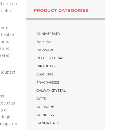
t aliquip
PRODUCT CATEGORIES
riatur.
atem
ANNIVERSARY
 beatae
uuntur
BAPTISM
amet,
BARWARE
aerat
BELLEEK CHINA
BIRTHDAYS
idunt ut
CLOTHING
FRAGRANCES
GALWAY CRYSTAL
cat
GIFTS
te natus
GIFTWARE
s et
GUINNESS
fugit,
HANNA HATS
rem ipsum