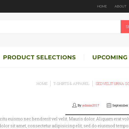
HOME
ABOUT
S
PRODUCT SELECTIONS
UPCOMING
HOME
T-SHIRTS & APPAREL
SEDVELIT URNA S
By
admin2017
September 
icitu euismo nec hendrerit vel velit. Mauris dolor. Aliquam erat vol
dolor sit amet, consectetur adipisicing elit, sed do eiusmod tempo