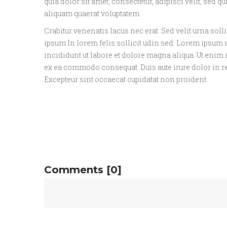
quia dolor sit amet, consectetur, adipisci velit, s
aliquam quaerat voluptatem.
Crabitur venenatis lacus nec erat. Sed velit urna soll
ipsum In lorem felis sollicit udin sed. Lorem ipsum 
incididunt ut labore et dolore magna aliqua. Ut enim
ex ea commodo consequat. Duis aute irure dolor in rep
Excepteur sint occaecat cupidatat non proident.
Comments
[0]