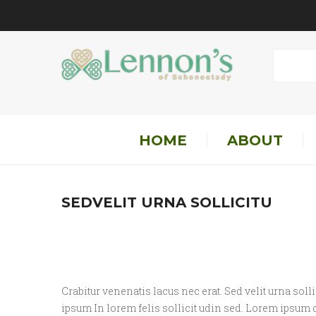
HOME
ABOUT
SEDVELIT URNA SOLLICITU
Crabitur venenatis lacus nec erat. Sed velit urna soll
ipsum In lorem felis sollicit udin sed. Lorem ipsum 