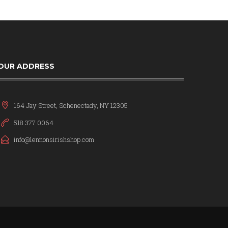
OUR ADDRESS
164 Jay Street, Schenectady, NY 12305
518 377 0064
info@lennonsirishshop.com