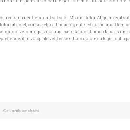
ed quia non numquam eius modi tempora incidunt ut labore et dolor
icitu euismo nec hendrerit vel velit. Mauris dolor. Aliquam erat vol
dolor sit amet, consectetur adipisicing elit, sed do eiusmod tempo
 ad minim veniam, quis nostrud exercitation ullamco laboris nisi u
rehenderit in voluptate velit esse cillum dolore eu fugiat nulla pa
Comments are closed.