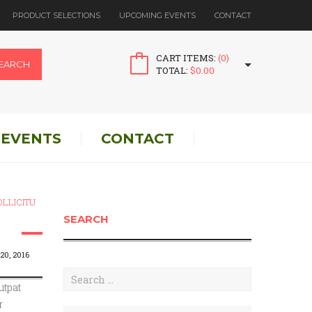
PRODUCT SELECTIONS
UPCOMING EVENTS
CONTACT
CART ITEMS:
(0)
EARCH
TOTAL:
$
0.00
 EVENTS
CONTACT
OLLICITU
SEARCH
20, 2016
utpat
r