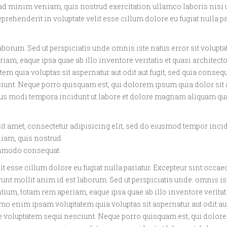
 ad minim veniam, quis nostrud exercitation ullamco laboris nisi u
rehenderit in voluptate velit esse cillum dolore eu fugiat nulla pa
laborum. Sed ut perspiciatis unde omnis iste natus error sit volupt
, eaque ipsa quae ab illo inventore veritatis et quasi architecto
m quia voluptas sit aspernatur aut odit aut fugit, sed quia conseq
iunt. Neque porro quisquam est, qui dolorem ipsum quia dolor sit 
ius modi tempora incidunt ut labore et dolore magnam aliquam qu
it amet, consectetur adipisicing elit, sed do eiusmod tempor incid
niam, quis nostrud
commodo consequat.
it esse cillum dolore eu fugiat nulla pariatur. Excepteur sint occae
runt mollit anim id est laborum. Sed ut perspiciatis unde. omnis is
um, totam rem aperiam, eaque ipsa quae ab illo inventore veritati
mo enim ipsam voluptatem quia voluptas sit aspernatur aut odit aut 
e voluptatem sequi nesciunt. Neque porro quisquam est, qui dolo