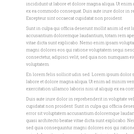
incididunt ut labore et dolore magna aliqua. Ut enim
ex ea commodo consequat. Duis aute irure dolor in rep
Excepteur sint occaecat cupidatat non proident.
Sunt in culpa qui officia deserunt mollit anim id est 
accusantium doloremque laudantium, totam rem aperiam
vitae dicta sunt explicabo. Nemo enim ipsam voluptate
magni dolores eos qui ratione voluptatem sequi nesc
consectetur, adipisci velit, sed quia non numquam e
voluptatem.
En lorem felis sollicit udin sed. Lorem ipsum dolor s
labore et dolore magna aliqua. Ut enim ad minim ve
exercitation ullamco laboris nisi ut aliquip ex ea 
Duis aute irure dolor in reprehenderit in voluptate vel
cupidatat non proident. Sunt in culpa qui officia dese
error sit voluptatem accusantium doloremque laudanti
quasi architecto beatae vitae dicta sunt explicabo. Ne
sed quia consequuntur magni dolores eos qui ration