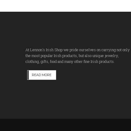
At Lennon's Irish Shop we pride ourselves on carrying not only
the most popular Irish products, but also unique jewelry,
clothing, gifts, food and many other fine Irish products.
READ MORE