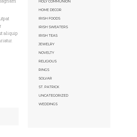
e magnam
HOLY COMMUNION
HOME DECOR
utpat
IRISH FOODS
r
IRISH SWEATERS
t aliquip
IRISH TEAS
riatur.
JEWELRY
NOVELTY
RELIGIOUS
RINGS
SOLVAR
ST. PATRICK
UNCATEGORIZED
WEDDINGS